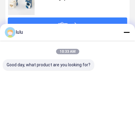
ข้อมูลความเร็วสูง
চালিয়ে
lulu
แนะนำผลิตภัณฑ์
10:33 AM
Good day, what product are you looking for?
Ivory Cat5e
RJ45 Blank
แจ็คคีย์สโตน
RJ45 D
RJ45 Punch
Cover Dust
RJ45 180
ประเภท CA
Down Jack /
Cover Insert
องศา CAT6
UTP คีย์สโ
ABS Toolless
Network
CAT6A UTP
แจ็ค แจ็คเ
Keystone
Interface
พร้อมหมุดทอง
หญิง แพนล
ราคาดีที่สุด
ราคาดีที่สุด
ราคาดีที่สุด
ราคาดีที่ส
Jack การชุบ
Blind Plate พล็
แดงฟอสเฟอร์
นท์
ทอง
อกอินเตอร์เฟซ
บรอนซ์เคลือบ
โทรคมนาค
ของแผ่น Blind
ทอง
คีย์สโตน