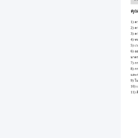
คุณ
1) ค
2) ค
3) ค
4) ท
5) เว
6) อ
มาต
7) ก
8) ก
และก
9) โ
10) 
11) ส