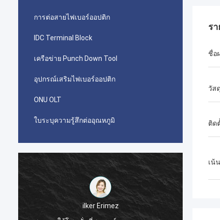
การต่อสายไฟเบอร์ออปติก
รา
IDC Terminal Block
ชื่อ
เครือข่าย Punch Down Tool
อุปกรณ์เสริมไฟเบอร์ออปติก
วัสด
ONU OLT
ใบระบุความรู้สึกต่ออุณหภูมิ
ติดต
เน้
احمدعبدالله
ตัวเชื่อมต่อ picbond AMCO TYCO ของคุณที่