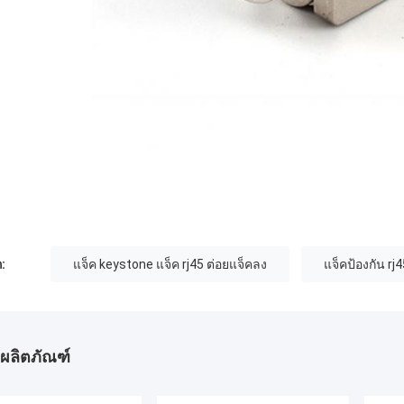
:
แจ็ค keystone แจ็ค rj45 ต่อยแจ็คลง
แจ็คป้องกัน rj
ผลิตภัณฑ์