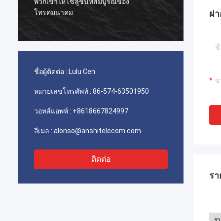
ใช้สำหรับอิหร่านเทเลคอมจะทำงานได้ยอด
ผู้ผลิต
ฝา
เยี่ยมลูกค้าของเราพอใจกับคุณภาพ
ชื่อผู้ติดต่อ :
Lulu Cen
หมายเลขโทรศัพท์ :
86-574-63501950
วอทส์แอพพ์ :
+8618667824997
อีเมล :
alonso@anshitelecom.com
ติดต่อ
รา
รา