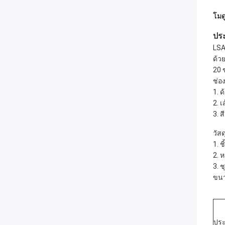
โมด
ประ
LSA
ด้วย
20 
ช่อ
1. 
2. 
3. ส
วัสด
1. 
2. 
3. 
ขนา
ประ