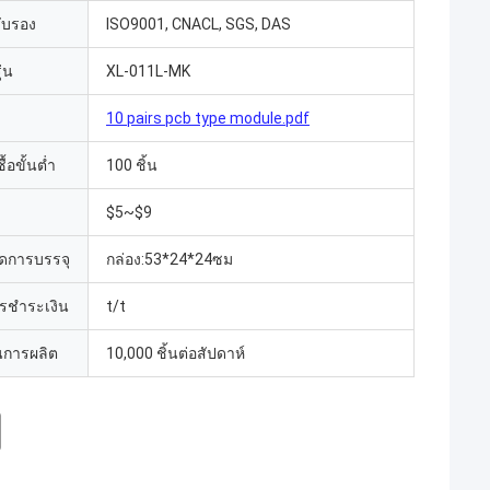
รับรอง
ISO9001, CNACL, SGS, DAS
่น
XL-011L-MK
10 pairs pcb type module.pdf
้อขั้นต่ำ
100 ชิ้น
$5~$9
ดการบรรจุ
กล่อง:53*24*24ซม
ารชำระเงิน
t/t
การผลิต
10,000 ชิ้นต่อสัปดาห์