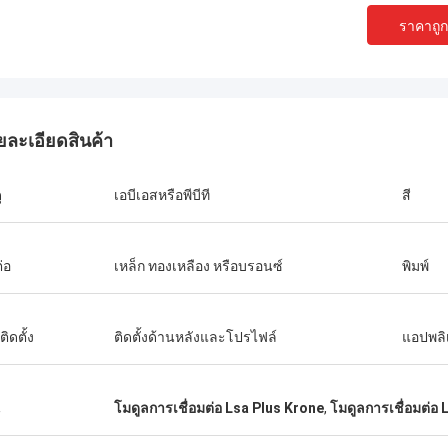
ราคาถูกท
ยละเอียดสินค้า
ุ
เอบีเอสหรือพีบีที
สี
่อ
เหล็ก ทองเหลือง หรือบรอนซ์
พิมพ์
ิดตั้ง
ติดตั้งด้านหลังและโปรไฟล์
แอปพลิ
น
โมดูลการเชื่อมต่อ Lsa Plus Krone
,
โมดูลการเชื่อมต่อ L
Andreas Sandvik