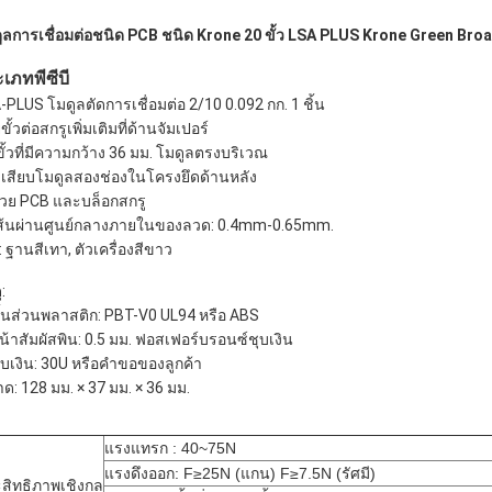
ูลการเชื่อมต่อชนิด PCB ชนิด Krone 20 ขั้ว LSA PLUS Krone Green Bro
เภทพีซีบี
-PLUS โมดูลตัดการเชื่อมต่อ 2/10 0.092 กก. 1 ชิ้น
ขั้วต่อสกรูเพิ่มเติมที่ด้านจัมเปอร์
ขั้วที่มีความกว้าง 36 มม. โมดูลตรงบริเวณ
งเสียบโมดูลสองช่องในโครงยึดด้านหลัง
ด้วย PCB และบล็อกสกรู
เส้นผ่านศูนย์กลางภายในของลวด: 0.4mm-0.65mm.
ี: ฐานสีเทา, ตัวเครื่องสีขาว
ุ:
ชิ้นส่วนพลาสติก: PBT-V0 UL94 หรือ ABS
หน้าสัมผัสพิน: 0.5 มม. ฟอสเฟอร์บรอนซ์ชุบเงิน
ชุบเงิน: 30U หรือคำขอของลูกค้า
ด: 128 มม. × 37 มม. × 36 มม.
แรงแทรก : 40~75N
แรงดึงออก: F≥25N (แกน) F≥7.5N (รัศมี)
สิทธิภาพเชิงกล