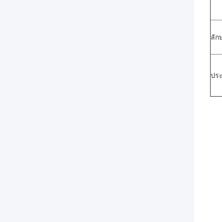
ลัก
ประ