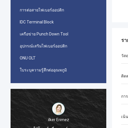
การต่อสายไฟเบอร์ออปติก
IDC Terminal Block
เครือข่าย Punch Down Tool
รา
อุปกรณ์เสริมไฟเบอร์ออปติก
วัสด
ONU OLT
ใบระบุความรู้สึกต่ออุณหภูมิ
ติดต
การต
احمدعبدالله
เน้
ตัวเชื่อมต่อ picbond AMCO TYCO ของคุณที่