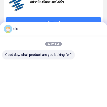
หน่วยป้องกันกระแสไฟฟ้า
চালিয়ে
lulu
แนะนำผลิตภัณฑ์
6:12 AM
Good day, what product are you looking for?
ความหนาแน่น
ความหนาแน่น
DDF Digital
MDF รางกา
สูงสําหรับการ
สูง 100 คู่ คาเบ
Distribution
ระจายหลัก 
ติดตั้งตั้งตั้งตั้ง /
ลด้านปลาย
Framework
คู่
ทิศทาง
บล็อคด้วยความ
รางการกระจาย
JPX202-STO
กระชับและการ
ข้อมูลดิจิตอล
ราคาดีที่สุด
ราคาดีที่สุด
ราคาดีที่สุด
ราคาดีที่ส
128 คู่ แลก
ป้องกันกระแส
เปลี่ยนด้าน
ปัจจุบันสําหรับ
ปลายพาน
MDF รางการ
Block Test
จัดจําหน่ายหลัก
Module