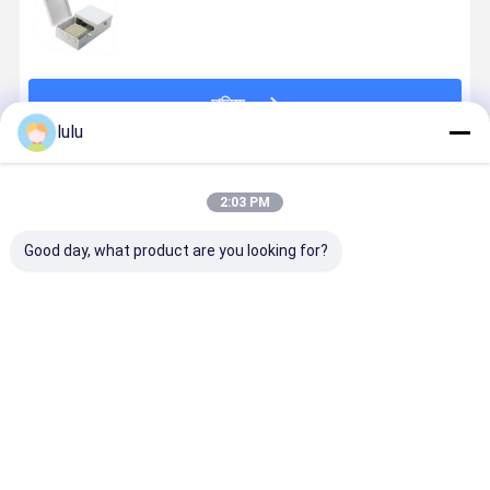
চালিয়ে
lulu
แนะนำผลิตภัณฑ์
2:03 PM
Good day, what product are you looking for?
ตู้เชื่อมโทรศัพท์
กล่องกระจายใน
กล่องใส่สาย
กล่องต่อสาย
กลางแจ้งสําห
ห้อง 30 คู่
เคเบิลเครือข่าย
แบบ UK Ty
รับ 10 20 30 คู่
10/20/30 สาย
ภายในอาคา
IP54
โทรศัพท์โมดูล
50 คู่ กล่อง
ประเภทการติด
กระจายสาย
ราคาดีที่สุด
ราคาดีที่สุด
ราคาดีที่สุด
ราคาดีที่ส
ตั้งพื้นผิว
แบบ krone
Strip สำหรั
สายทองแดง
โทรศัพท์