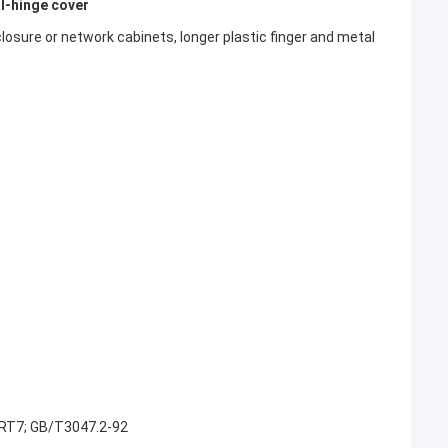
al-hinge cover
losure or network cabinets, longer plastic finger and metal
ART7; GB/T3047.2-92