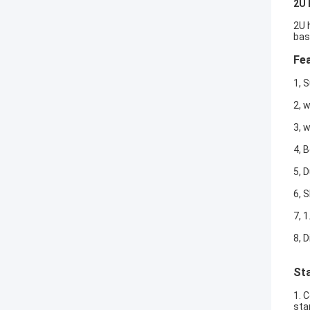
2U 
2U 
bas
Fea
1, 
2, 
3, w
4, 
5, 
6, S
7, 
8, 
St
1. 
sta