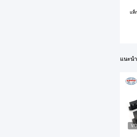
แท็ก
แนะนำ
VI