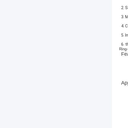
2. 
3. 
4. 
5. 
6. 
Ring-
Fe
Ap