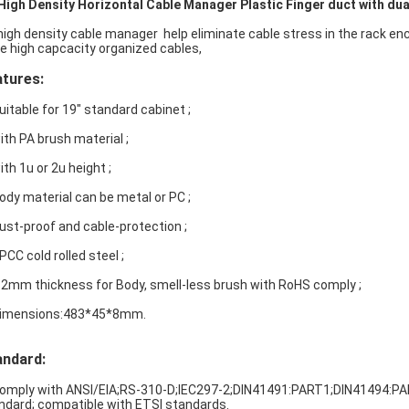
High Density Horizontal Cable Manager Plastic Finger duct with du
high density cable manager help eliminate cable stress in the rack enc
e high capcacity organized cables,
tures:
Suitable for 19" standard cabinet ;
with PA brush material ;
ith 1u or 2u height ;
Body material can be metal or PC ;
Dust-proof and cable-protection ;
PCC cold rolled steel ;
1.2mm thickness for Body, smell-less brush with RoHS comply ;
Dimensions:483*45*8mm.
andard:
Comply with ANSI/EIA;RS-310-D;IEC297-2;DIN41491:PART1;DIN41494:P
ndard; compatible with ETSI standards.