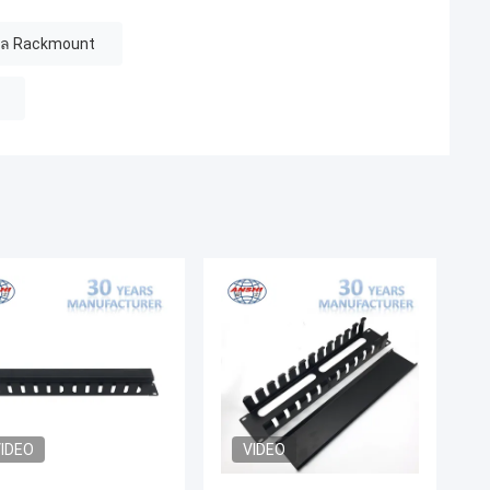
ิล Rackmount
IDEO
VIDEO