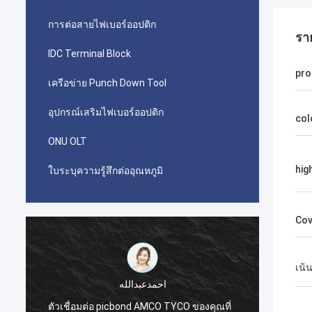
การต่อสายไฟเบอร์ออปติก
รา
IDC Terminal Block
pro
เครือข่าย Punch Down Tool
อุปกรณ์เสริมไฟเบอร์ออปติก
col
ONU OLT
hig
ใบระบุความรู้สึกต่ออุณหภูมิ
Cov
เน้
احمدعبدالله
ตัวเชื่อมต่อ picbond AMCO TYCO ของคุณที่