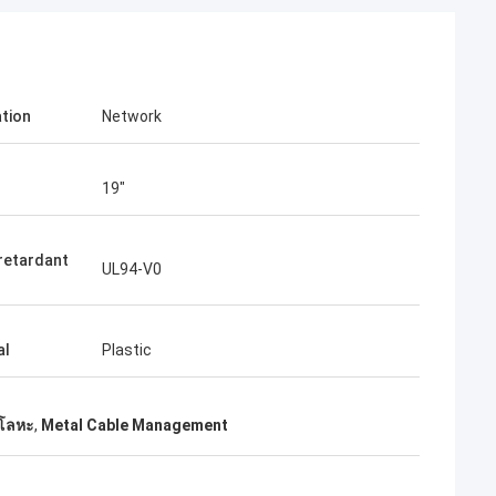
ation
Network
19"
retardant
UL94-V0
al
Plastic
ยโลหะ
,
Metal Cable Management