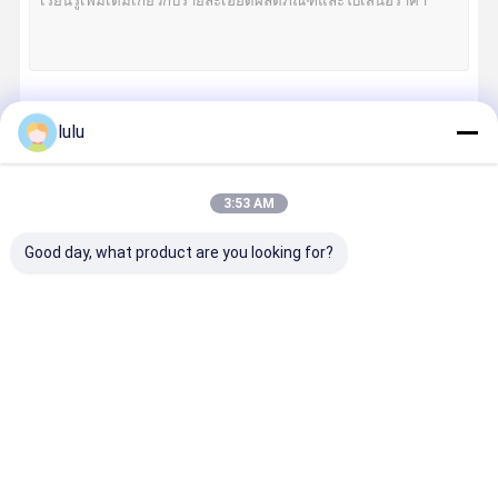
চালিয়ে
lulu
3:53 AM
หมวดหมู่ของเรา
Good day, what product are you looking for?
กล่องกระจาย
กล่องกระจาย
กล่องกระจาย
โมดูล LSA
ไฟเบอร์
FTTH
สายเคเบิล
Plus