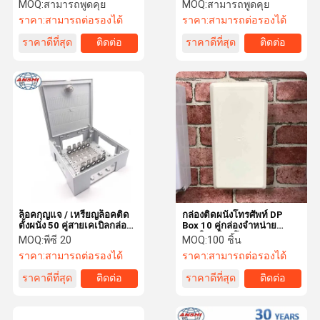
โมดูล LSA Krone 10/20/30
DP DB Box
MOQ:
สามารถพูดคุย
MOQ:
สามารถพูดคุย
คู่
ราคา:
สามารถต่อรองได้
ราคา:
สามารถต่อรองได้
ราคาดีที่สุด
ติดต่อ
ราคาดีที่สุด
ติดต่อ
การควบคุม
ติดต่อเรา
ข่าว
กรณี
คุณภาพ
ขอใบเสนอ
ราคา
กล่องกระจายไฟเบอร์
ล็อคกุญแจ / เหรียญล็อคติด
กล่องติดผนังโทรศัพท์ DP
ตั้งผนัง 50 คู่สายเคเบิลกล่อง
Box 10 คู่กล่องจำหน่าย
กระจายกับ 2/10 Krone LSA
ภายในพร้อมโมดูล LSA 10 คู่
กล่องกระจาย FTTH
MOQ:
พีซี 20
MOQ:
100 ชิ้น
Module
ราคา:
สามารถต่อรองได้
ราคา:
สามารถต่อรองได้
กล่องกระจายสายเคเบิล
ราคาดีที่สุด
ติดต่อ
ราคาดีที่สุด
ติดต่อ
โมดูล LSA Plus