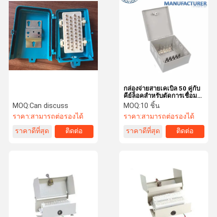
เฟรมหลักของ MDF
บล็อกผู้ใช้ปลายทาง
แผง Patch Rack Mount
แจ็คสโตน RJ45
ผู้จัดการสายเคเบิลแบบแนวนอน
กล่องจ่ายสายเคเบิล 50 คู่กับ
คีย์ล็อคสำหรับตัดการเชื่อม
ต่อโมดูล LSA 2/10
MOQ:
Can discuss
MOQ:
10 ชิ้น
ปลั๊กอินเครือข่ายสายเคเบิล
ราคา:
สามารถต่อรองได้
ราคา:
สามารถต่อรองได้
110 เทอร์มินัลบล็อก
ราคาดีที่สุด
ติดต่อ
ราคาดีที่สุด
ติดต่อ
เฟรมกระจายแสง ODF
สายไฟเบอร์ออปติกไฟเบอร์
การต่อสายไฟเบอร์ออปติก
IDC Terminal Block