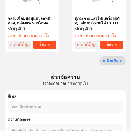
เครือข่าย Punch Down Tool
กล่องเชื่อมต่อคู่แบบออพติ
ตู้กระจายแสงไฟเบอร์ออปติ
อุปกรณ์เสริมไฟเบอร์ออปติก
คอล, กล่องกระจายโลหะ
ค, กล่องกระจายไฟ FTTH
สำหรับโมดูลแคบ Orbit
สำหรับโมดูลยึดเกาะ Orbit
MOQ:
400
MOQ:
400
ONU OLT
ราคา:
สามารถต่อรองได้
ราคา:
สามารถต่อรองได้
ใบระบุความรู้สึกต่ออุณหภูมิ
ราคาดีที่สุด
ติดต่อ
ราคาดีที่สุด
ติดต่อ
ดูเพิ่มเติม
ฝากข้อความ
เราจะตอบกลับอย่างรวดเร็ว
อีเมล
ความต้องการ