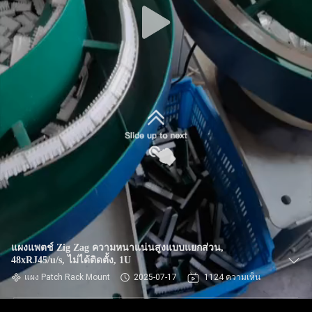
แผงแพตช์ Zig Zag ความหนาแน่นสูงแบบแยกส่วน,
48xRJ45/u/s, ไม่ได้ติดตั้ง, 1U
แผง Patch Rack Mount
2025-07-17
1124 ความเห็น